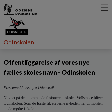
G
Odinskolen
å
Vores skole
Offentliggørelse af vores nye fælles navn
t
i
Offentliggørelse af vores nye
l
h
fælles skoles navn - Odinskolen
o
v
e
d
Pressemeddelelse fra Odense.dk:
i
Navnet på den kommende fusionerede skole i Vollsmose bliver
n
d
Odinskolen. Som de første fik eleverne nyheden her til morgen,
h
da de mødte i skole.