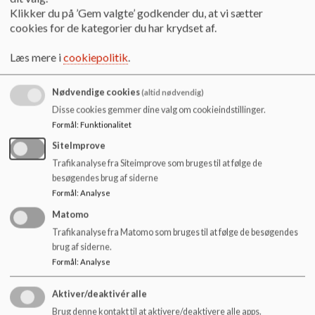
Klikker du på ’Gem valgte’ godkender du, at vi sætter
Omkring digital dannelse er det vigtigt at være opmærksom
cookies for de kategorier du har krydset af.
på, at Odense Kommune har en ”BEREDSKABSPLAN for
digitale krænkelser ved deling af videoer og billeder”(*).
Læs mere i
cookiepolitik
.
Heri kan man få detaljeret info:
Nødvendige cookies
(altid nødvendig)
Digitale krænkelser – når du har konstateret en
Disse cookies gemmer dine valg om cookieindstillinger.
krænkelse
Formål
:
Funktionalitet
Hvornår er der tale om en krænkelse ?
Ledelsens ansvar – i forbindelse med en krænkelse
SiteImprove
Efter krænkelsen
Trafikanalyse fra Siteimprove som bruges til at følge de
besøgendes brug af siderne
Her kan man også læse om, hvad Persondataloven siger
Formål
:
Analyse
om deling af portrætter og billeder.
Matomo
Trafikanalyse fra Matomo som bruges til at følge de besøgendes
Læs mere om digitale krænkelser i bilaget ”Hvad siger
brug af siderne.
loven om BILLEDDELING?”(**), som giver svar på:
Formål
:
Analyse
Straffelovens § 264A – freds- og ærekrænkelser
Aktiver/deaktivér alle
Straffelovens § 264D – freds- og ærekrænkelser
Brug denne kontakt til at aktivere/deaktivere alle apps.