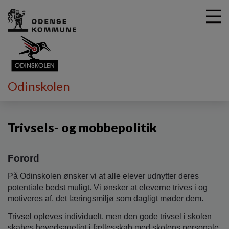
G
Odinskolen
å
Vores skole
Trivsels- og mobbepolitik
t
i
Trivsels- og mobbepolitik
l
h
o
Forord
v
e
På Odinskolen ønsker vi at alle elever udnytter deres
d
potentiale bedst muligt. Vi ønsker at eleverne trives i og
i
motiveres af, det læringsmiljø som dagligt møder dem.
n
d
Trivsel opleves individuelt, men den gode trivsel i skolen
h
skabes hovedsageligt i fællesskab med skolens personale