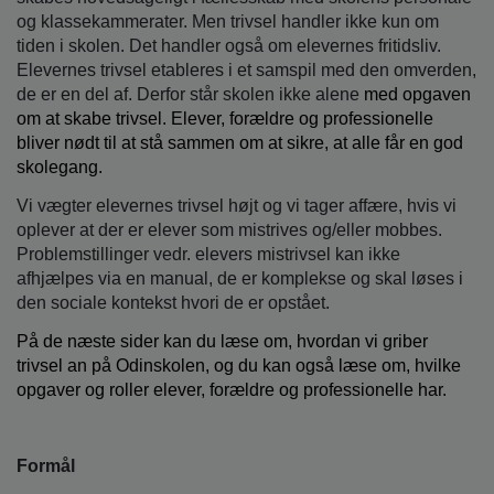
o
og klassekammerater. Men trivsel handler ikke kun om
l
tiden i skolen. Det handler også om elevernes fritidsliv.
d
Elevernes trivsel etableres i et samspil med den omverden,
e
de er en del af. Derfor står skolen ikke alene
med opgaven
t
om at skabe trivsel. Elever, forældre og professionelle
bliver nødt til at stå sammen om at sikre, at alle får en god
skolegang.
Vi vægter elevernes trivsel højt og vi tager affære, hvis vi
oplever at der er elever som mistrives og/eller mobbes.
Problemstillinger vedr. elevers mistrivsel kan ikke
afhjælpes via en manual, de er komplekse og skal løses i
den sociale kontekst hvori de er opstået.
På de næste sider kan du læse om, hvordan vi griber
trivsel an på Odinskolen, og du kan også læse om, hvilke
opgaver og roller elever, forældre og professionelle har.
Formål