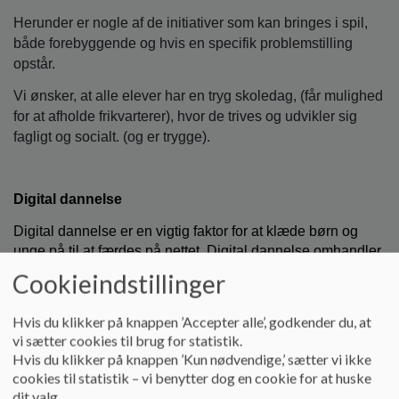
Herunder er nogle af de initiativer som kan bringes i spil,
både forebyggende og hvis en specifik problemstilling
opstår.
Vi ønsker, at alle elever har en tryg skoledag, (får mulighed
for at afholde frikvarterer), hvor de trives og udvikler sig
fagligt og socialt. (og er trygge).
Digital dannelse
Digital dannelse er en vigtig faktor for at klæde børn og
unge på til at færdes på nettet. Digital dannelse omhandler
de kompetencer, færdigheder og den
viden, børn og unge
Cookieindstillinger
skal have for at kunne agere i et digitalt samfund, herunder
social og etisk adfærd på internettet og sociale medier.
Hvis du klikker på knappen ’Accepter alle’, godkender du, at
Digital dannelse indebærer en læringsproces, hvor
vi sætter cookies til brug for statistik.
barnet/den unge modnes og opnår selvstændighed og
Hvis du klikker på knappen ’Kun nødvendige,’ sætter vi ikke
kritisk sans til
at kunne deltage og handle
cookies til statistik – vi benytter dog en cookie for at huske
hensigtsmæssigt, når it og medier anvendes.
dit valg.