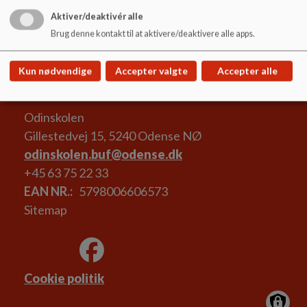
På Odinskolens PLC er alle skolens vejledere, tovholdere samt
Aktiver/deaktivér alle
læringscentermedarbejdere en del af det samlede PLC-team.
Brug denne kontakt til at aktivere/deaktivere alle apps.
Kun nødvendige
Accepter valgte
Accepter alle
Odinskolen
Gillestedvej 15, 5240 Odense NØ
odinskolen.buf@odense.dk
+45 63 75 22 33
EAN NR.
5798006606573
Sitemap
Cookie politik