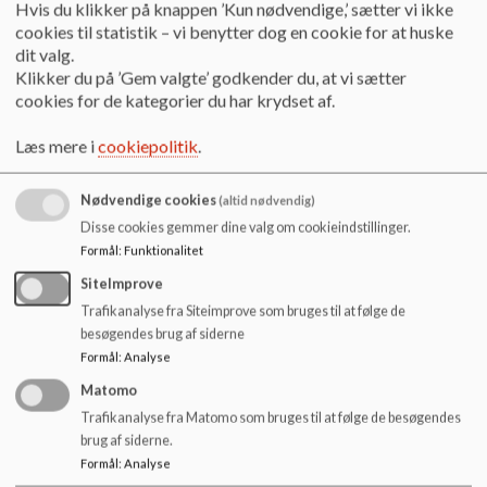
o
Hvis du klikker på knappen ’Kun nødvendige,’ sætter vi ikke
gennemførelse og evaluering af undervisning og andre
l
cookies til statistik – vi benytter dog en cookie for at huske
pædagogiske aktiviteter.
d
dit valg.
e
Klikker du på ’Gem valgte’ godkender du, at vi sætter
Det er også gennem PLC ny forskningsmæssig viden og nye
t
cookies for de kategorier du har krydset af.
digitale muligheder gøres tilgængelige og sættes i spil
Læs mere i
cookiepolitik
.
Hele arbejdet i og omkring PLC skal tage sit afsæt i de politiske
målsætninger med fokus på børn og unge, deres alsidige udvikling
Nødvendige cookies
(altid nødvendig)
og dannelse, lyst til læring og livsduelighed.
Disse cookies gemmer dine valg om cookieindstillinger.
Formål
:
Funktionalitet
For Odinskolen er der 3 udviklingsmål (udviklingsområder), som
PLC arbejder med:
SiteImprove
Trafikanalyse fra Siteimprove som bruges til at følge de
Socialpædagogisk indsats
besøgendes brug af siderne
Fagligt løft i dansk og matematik via 2-lærerordning
Formål
:
Analyse
Hyppige læringssamtaler
Matomo
Trafikanalyse fra Matomo som bruges til at følge de besøgendes
Derudover bliver Verdens bedste robotskole også en del af PLC’s
brug af siderne.
arbejde.
Formål
:
Analyse