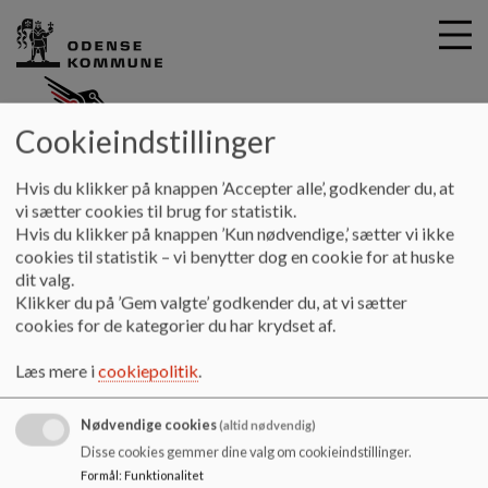
Cookieindstillinger
G
Odinskolen
Hvis du klikker på knappen ’Accepter alle’, godkender du, at
å
Kontakt
UUO-vejleder - kontakt
vi sætter cookies til brug for statistik.
t
Hvis du klikker på knappen ’Kun nødvendige,’ sætter vi ikke
i
cookies til statistik – vi benytter dog en cookie for at huske
UUO-vejleder
l
dit valg.
h
Klikker du på ’Gem valgte’ godkender du, at vi sætter
o
cookies for de kategorier du har krydset af.
v
UUO-vejleder Moustapha Loutfi Abou Taha
e
Læs mere i
cookiepolitik
.
Træffes på skolen efter aftale.
d
i
Tlf.:
+45 24 88 56 59
Nødvendige cookies
n
(altid nødvendig)
d
Disse cookies gemmer dine valg om cookieindstillinger.
E-mail:
malo@odense.dk
h
Formål
:
Funktionalitet