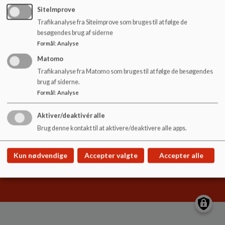
o
SiteImprove
l
Trafikanalyse fra Siteimprove som bruges til at følge de
d
besøgendes brug af siderne
e
Odinskolen
Formål
:
Analyse
t
Gillestedvej 15, 5240 Odense NØ
Matomo
odinskolen.buf@odense.dk
Trafikanalyse fra Matomo som bruges til at følge de besøgendes
brug af siderne.
+45 63 75 22 33
Formål
:
Analyse
EAN NR.
5798006606573
Sitemap
Aktiver/deaktivér alle
Brug denne kontakt til at aktivere/deaktivere alle apps.
Kun nødvendige
Accepter valgte
Accepter alle
Cookie politik