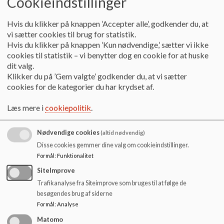
Cookieindstillinger
o
Sidste nyt
l
Miljøer
Hvis du klikker på knappen ’Accepter alle’, godkender du, at
d
Børnemijø
vi sætter cookies til brug for statistik.
e
Skolestart 24/25
Hvis du klikker på knappen ’Kun nødvendige,’ sætter vi ikke
t
Ungemiljø
cookies til statistik – vi benytter dog en cookie for at huske
UngOdense
dit valg.
Klikker du på ’Gem valgte’ godkender du, at vi sætter
Vores skole
cookies for de kategorier du har krydset af.
Skolens nøgletal
Elevtal
Læs mere i
cookiepolitik
.
Undervisningsmiljøvurdering
Trivsels- og mobbepolitik
Ordensregler
Nødvendige cookies
(altid nødvendig)
Sorgplan
Disse cookies gemmer dine valg om cookieindstillinger.
Mobiltelefonpolitik
Formål
:
Funktionalitet
Skolens vision
Kvalitetsudvikling - Odinskolen
SiteImprove
Ferieplan
Trafikanalyse fra Siteimprove som bruges til at følge de
Pædagogisk Læringscenter (PLC)
besøgendes brug af siderne
Mad på skolen
Formål
:
Analyse
Offentliggørelse af vores nye fælles navn
Matomo