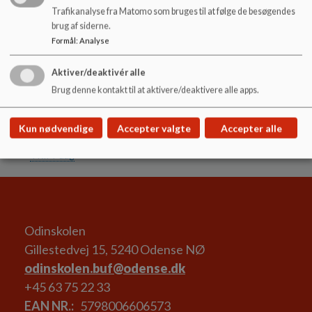
SFO
Trafikanalyse fra Matomo som bruges til at følge de besøgendes
Forårs SFO
brug af siderne.
Pædagogisk læreplan SFO
Formål
:
Analyse
Skolebestyrelsen
Skolebestyrelsens medlemmer
Aktiver/deaktivér alle
Referat af Skolebestyrelse møder
Brug denne kontakt til at aktivere/deaktivere alle apps.
Referater 2022/2023
Referater 2024/2025
Galleri
Kun nødvendige
Accepter valgte
Accepter alle
Indvielse af Galaksestien
TRIM-dag
Odinskolen
Gillestedvej 15, 5240 Odense NØ
odinskolen.buf@odense.dk
+45 63 75 22 33
EAN NR.
5798006606573