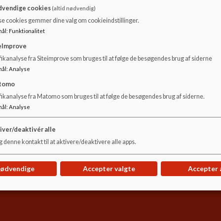
vendige cookies
(altid nødvendig)
Leder af ungemiljø er socialpædagogisk leder Tina Kehlet
se cookies gemmer dine valg om cookieindstillinger.
mål
:
Funktionalitet
eImprove
ikanalyse fra Siteimprove som bruges til at følge de besøgendes brug af siderne
mål
:
Analyse
tomo
fikanalyse fra Matomo som bruges til at følge de besøgendes brug af siderne.
mål
:
Analyse
iver/deaktivér alle
 denne kontakt til at aktivere/deaktivere alle apps.
nødvendige
Accepter valgte
Accepter 