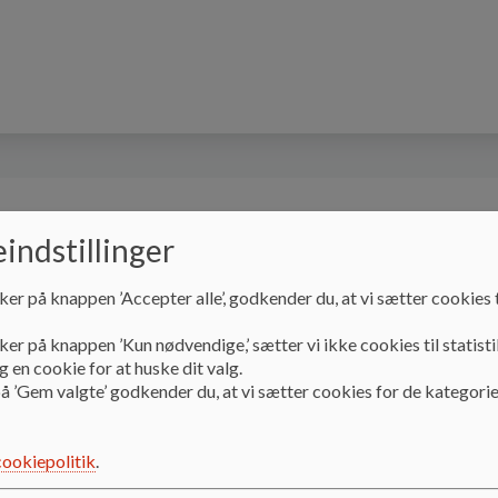
Miljøer
Vores skole
SFO
Skolebest
indstillinger
ker på knappen ’Accepter alle’, godkender du, at vi sætter cookies t
Miljøer
Ungemiljø
ker på knappen ’Kun nødvendige,’ sætter vi ikke cookies til statisti
 en cookie for at huske dit valg.
å ’Gem valgte’ godkender du, at vi sætter cookies for de kategorie
Ungemiljø
cookiepolitik
.
Ungemiljø består af klasserne 5.- 9. klasse.