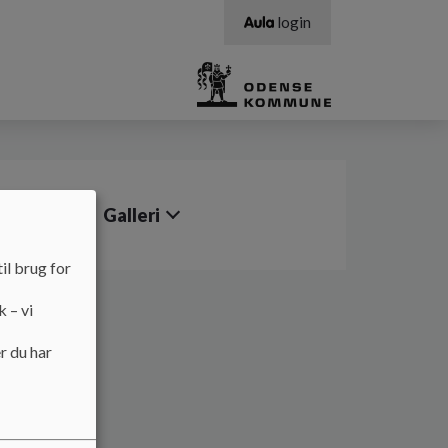
login
yrelsen
Galleri
il brug for
k – vi
r du har