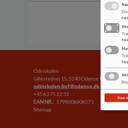
Nød
Dis
For
Sit
Traf
For
Ma
Tra
For
Odinskolen
Akt
Gillestedvej 15, 5240 Odense NØ
Brug
odinskolen.buf@odense.dk
+45 63 75 22 33
Kun 
EAN NR.
5798006606573
Sitemap